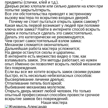
предметы (спички, клей и т.д.).
Дверью резко хлопали или сильно давили на ключ при
попытке закрыть/открыть.
Все эти обстоятельства приводят к экстренному
вызову мастера по вскрытию входных дверей.
Почему не стоит пытаться открыть замок самому?
Какая мысль первой возникает у людей при поломке
ключа или замка? Найти в интернете способ вскрыть
замок и попытаться сделать это самостоятельно.
Делать это категорически не рекомендуется.
Чем грозит самостоятельный взлом замка:
Механизм сломается окончательно;
Дальнейшая работа мастера усложнится;
На двери останутся сколы и царапины.
В интернете есть множество видео о том, как
взламывать замок. Эти методы работают, но нужен
опыт. Именно он позволяет вскрыть любой механизм
без повреждения.
Если вы все же хотите вскрыть замок своими руками
быстро, есть несколько небезопасных способов:
Высверливание личинки дрелью;
Отпиливание петель болгаркой;
Выбивание механизма молотком.
Открыть дверь может любой человек. Но только
опытный профессионал способен провести срочное
вскрытие замков без повреждений.
Наши мастера