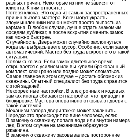
разных причин. Некоторые из них не зависят от
клиента. К ним относятся:
Потеря ключа. Это одна из самых распространенных
причин вызова мастера. Ключ могут украсть
злоумышленники или он может просто выпасть из
кармана. В любом случае, лучше отдать знакомым
соседям дубликат, а после вскрытия сменить замок
как можно быстрее.
Случайность. Дверь может случайно захлопнуться,
когда вы выбрасываете мусор. Особенно, если замок
автоматический. Мастер без труда вскроет его в такой
ситуации.
Поломка ключа. Если замок длительное время
открывается с усилием или вы купили бракованный
комплект, ключ рано или поздно может сломаться.
Самое главное в этом случае – достать обломок из
скважины. Опытный специалист без труда справится
с этой задачей.
Некорректные настройки. В электронных и кодовых
замках иногда сбиваются настройки, что приводит к
блокировке. Мастера оперативно открывают двери с
такой системой.
Механизм запора двери также может заклинить.
Нередко это происходит по вине человека, если:
В замочную скважину попала вода или внутри намерз
лед. В этом случае на механизме образуется
ржавчина.
В замочную скважину засовывались посторонние