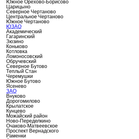
Южное Орехово-Борисово
Царицыно
Северное Чертаново
Центральное Чертаново
Южное Чертаново
ЮЗАО
Академический
Гагаринский
Зюзино
Коньково
Котловка
Ломоносовский
Обручевский
Северное Бутово
Теплый Стан
Черемушки
Южное Бутово
Ясенево
ЗАО
Внуково
Дорогомилово
Крылатское
Кунцево
Можайский район
Ново-Переделкино
Очаково-Матвеевское
Проспект Вернадского
Раменки