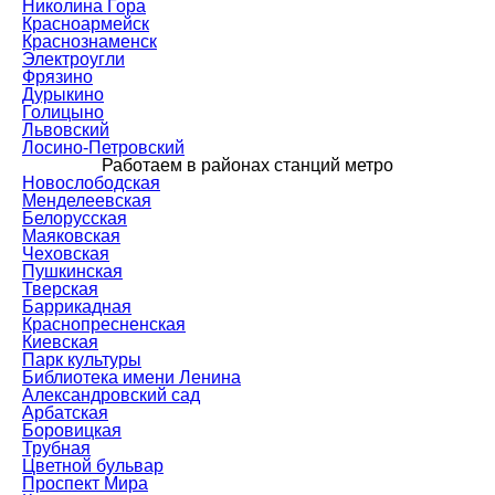
Николина Гора
Красноармейск
Краснознаменск
Электроугли
Фрязино
Дурыкино
Голицыно
Львовский
Лосино-Петровский
Работаем в районах станций метро
Новослободская
Менделеевская
Белорусская
Маяковская
Чеховская
Пушкинская
Тверская
Баррикадная
Краснопресненская
Киевская
Парк культуры
Библиотека имени Ленина
Александровский сад
Арбатская
Боровицкая
Трубная
Цветной бульвар
Проспект Мира