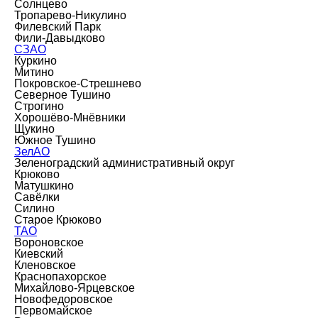
Солнцево
Тропарево-Никулино
Филевский Парк
Фили-Давыдково
СЗАО
Куркино
Митино
Покровское-Стрешнево
Северное Тушино
Строгино
Хорошёво-Мнёвники
Щукино
Южное Тушино
ЗелАО
Зеленоградский административный округ
Крюково
Матушкино
Савёлки
Силино
Старое Крюково
ТАО
Вороновское
Киевский
Кленовское
Краснопахорское
Михайлово-Ярцевское
Новофедоровское
Первомайское