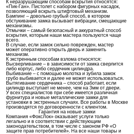
К неразрушающим способам вскрытия относятся:
«Пик-Ган». Пистолет с набором фигурных насадок,
позволяющий вскрыть штифтовый механизм.
Бампинг – довольно грубый способ, в котором
обстукивание замка вызывает вибрации, смещающие
механизмы.
Отмычки – самый безопасный и аккуратный способ
вскрытия, которым наши мастера пользуются чаще
всего.
В случае, если замок сильно поврежден, мастер
может оперативно открыть дверь и заменить
механизм.
К экстренным способам взлома относятся:
Высверливание – в зависимости от замка сверлится
либо корпус, либо сердечник цилиндра.
Выбивание – с помощью молотка и зубила замок
грубо выбивается и далее не может использоваться.
Вытягивание сердечника – способ работает, если
цилиндр выступает не менее, чем на 3мм от двери.
У всех специалистов при себе имеется различная
фурнитура и новые металлические замки для
установки в экстренных случаях. Все работы в Москве
производятся по договоренности с клиентом.
Гарантия на новые замки
Компания «ФоксЛок» оказывает услуги только
легально и в соответствии с действующим
законодательством, в том числе с законом РФ «О
защите прав потребителей». На все наши товары и