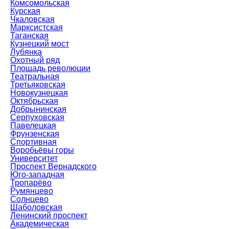
Комсомольская
Курская
Чкаловская
Марксистская
Таганская
Кузнецкий мост
Лубянка
Охотный ряд
Площадь революции
Театральная
Третьяковская
Новокузнецкая
Октябрьская
Добрынинская
Серпуховская
Павелецкая
Фрунзенская
Спортивная
Воробьёвы горы
Университет
Проспект Вернадского
Юго-западная
Тропарёво
Румянцево
Солнцево
Шаболовская
Ленинский проспект
Академическая