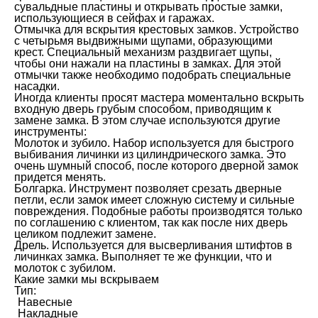
сувальдные пластины и открывать простые замки,
использующиеся в сейфах и гаражах.
Отмычка для вскрытия крестовых замков. Устройство
с четырьмя выдвижными щупами, образующими
крест. Специальный механизм раздвигает щупы,
чтобы они нажали на пластины в замках. Для этой
отмычки также необходимо подобрать специальные
насадки.
Иногда клиенты просят мастера моментально вскрыть
входную дверь грубым способом, приводящим к
замене замка. В этом случае используются другие
инструменты:
Молоток и зубило. Набор используется для быстрого
выбивания личинки из цилиндрического замка. Это
очень шумный способ, после которого дверной замок
придется менять.
Болгарка. Инструмент позволяет срезать дверные
петли, если замок имеет сложную систему и сильные
повреждения. Подобные работы производятся только
по соглашению с клиентом, так как после них дверь
целиком подлежит замене.
Дрель. Используется для высверливания штифтов в
личинках замка. Выполняет те же функции, что и
молоток с зубилом.
Какие замки мы вскрываем
Тип:
Навесные
Накладные