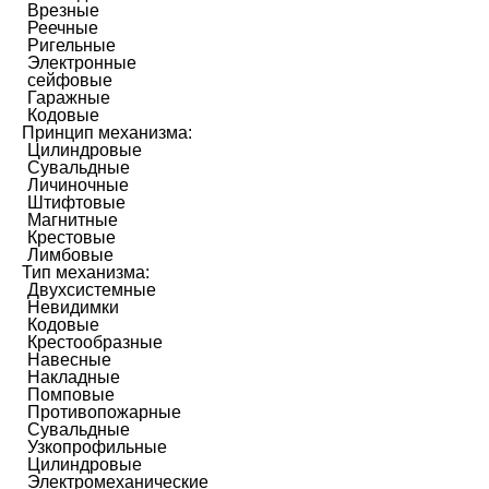
Врезные
Реечные
Ригельные
Электронные
сейфовые
Гаражные
Кодовые
Принцип механизма:
Цилиндровые
Сувальдные
Личиночные
Штифтовые
Магнитные
Крестовые
Лимбовые
Тип механизма:
Двухсистемные
Невидимки
Кодовые
Крестообразные
Навесные
Накладные
Помповые
Противопожарные
Сувальдные
Узкопрофильные
Цилиндровые
Электромеханические