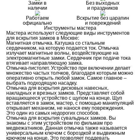
Замки в
Без выходных
наличии
и праздников
Работаем
Вскрытие без царапин
официально
и повреждений
Инструменты мастера
Мастера используют следующие виды инструментов
для вскрытия замков в Москве:
Магнитная отмычка. Катушка со стальным
сердечником, на которую подается ток. Отмычка
излучает магнитные волны, воздействующие на
электромагнитные замки. Сердечник при подаче тока
втягивает направляющую замка.
Отмычка-пистолет. Устройство при включении делает
множество частых толчков, благодаря которым можно
оперативно открыть любой замок. Самое главное –
выбрать подходящую насадку.
Отмычка для вскрытия дисковых навесных,
накладных и врезных замков. Представляет собой
вращающееся устройство с щупом на конце. Щуп
вставляется в замок, мастер, с помощью манипуляций
открывает механизм, не нанося ему повреждения.
Это один из самых недорогих способов.
Отмычка для вскрытия сувальдных замков. Вы
знакомы с этим устройством по фильмам про
медвежатников. Данная отмычка также называется
универсальным ключом с бороздкой и выдвижным
крючком на конце. Это позволяет поддевать