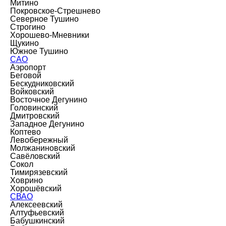
Митино
Покровское-Стрешнево
Северное Тушино
Строгино
Хорошево-Мневники
Щукино
Южное Тушино
САО
Аэропорт
Беговой
Бескудниковский
Войковский
Восточное Дегунино
Головинский
Дмитровский
Западное Дегунино
Коптево
Левобережный
Молжаниновский
Савёловский
Сокол
Тимирязевский
Ховрино
Хорошёвский
СВАО
Алексеевский
Алтуфьевский
Бабушкинский