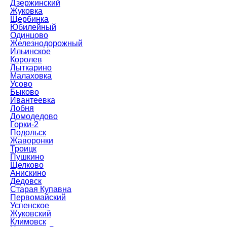
Дзержинский
Жуковка
Щербинка
Юбилейный
Одинцово
Железнодорожный
Ильинское
Королев
Лыткарино
Малаховка
Усово
Быково
Ивантеевка
Лобня
Домодедово
Горки-2
Подольск
Жаворонки
Троицк
Пушкино
Щелково
Анискино
Дедовск
Старая Купавна
Первомайский
Успенское
Жуковский
Климовск