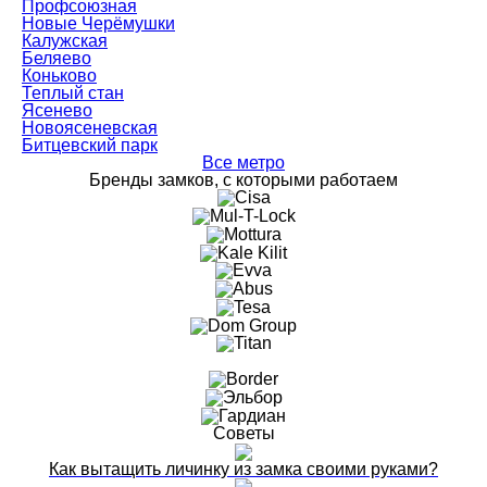
Профсоюзная
Новые Черёмушки
Калужская
Беляево
Коньково
Теплый стан
Ясенево
Новоясеневская
Битцевский парк
Все метро
Бренды замков, с которыми работаем
Советы
Как вытащить личинку из замка своими руками?