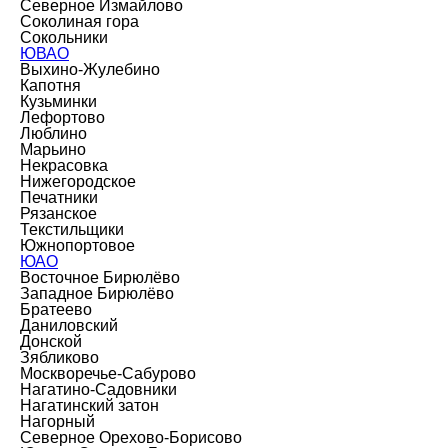
Северное Измайлово
Соколиная гора
Сокольники
ЮВАО
Выхино-Жулебино
Капотня
Кузьминки
Лефортово
Люблино
Марьино
Некрасовка
Нижегородское
Печатники
Рязанское
Текстильщики
Южнопортовое
ЮАО
Восточное Бирюлёво
Западное Бирюлёво
Братеево
Даниловский
Донской
Зябликово
Москворечье-Сабурово
Нагатино-Садовники
Нагатинский затон
Нагорный
Северное Орехово-Борисово