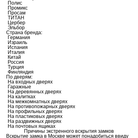
Полис
Промикс
Просам
ТИТАН
Цербер
Эльбор
Страна бренда:
Германия
Израиль
Испания
Италия
Китай
Россия
Турция
Финляндия
По дверям:
На входных дверях
Гаражные
На деревянных дверях
На калитках
На межкомнатных дверях
На противопожарных дверях
На профильных дверях
На пластиковых дверях
На раздвижных дверях
На почтовых ящиках
Причины экстренного вскрытия замков
Вскрытие замка в Москве может понадобиться ввиду