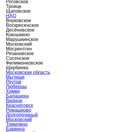
Роговское
Троицк
Щаповское
НАО
Внуковское
Воскресенское
Десёновское
Кокошкино
Марушкинское
Московский
Мосрентген
Рязановское
Сосенское
Филимонковское
Щербинка
Московская область
Мытищи
Реутов
Люберцы
Химки
Балашиха
Видное
Красногорск
Ромашково
Долгопрудный
Московский
Томилино
Барвиха