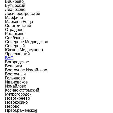
Бибирево
Бутырский
Лианозово
Лосиноостровский
Марфино
Марьина Роща
Останкинский
Отрадное
Ростокино
Свиблово
Северное Медведково
Северный
Южное Медведково
Ярославский
ВАО
Богородское
Вешняки
Восточное Измайлово
Восточный
Гольяново
Ивановское
Измайлово
Косино-Ухтомский
Метрогородок
Новогиреево
Новокосино
Перово
Преображенское