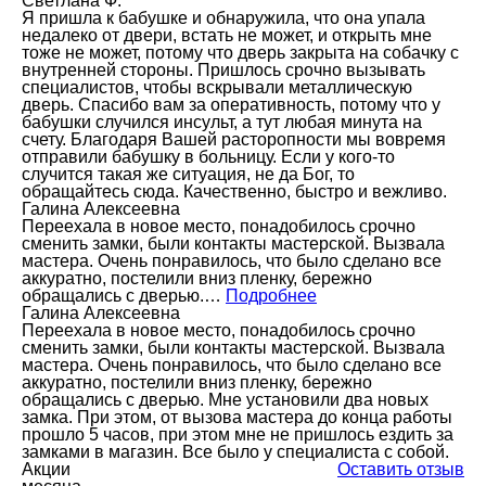
Светлана Ф.
Я пришла к бабушке и обнаружила, что она упала
недалеко от двери, встать не может, и открыть мне
тоже не может, потому что дверь закрыта на собачку с
внутренней стороны. Пришлось срочно вызывать
специалистов, чтобы вскрывали металлическую
дверь. Спасибо вам за оперативность, потому что у
бабушки случился инсульт, а тут любая минута на
счету. Благодаря Вашей расторопности мы вовремя
отправили бабушку в больницу. Если у кого-то
случится такая же ситуация, не да Бог, то
обращайтесь сюда. Качественно, быстро и вежливо.
Галина Алексеевна
Переехала в новое место, понадобилось срочно
сменить замки, были контакты мастерской. Вызвала
мастера. Очень понравилось, что было сделано все
аккуратно, постелили вниз пленку, бережно
обращались с дверью.…
Подробнее
Галина Алексеевна
Переехала в новое место, понадобилось срочно
сменить замки, были контакты мастерской. Вызвала
мастера. Очень понравилось, что было сделано все
аккуратно, постелили вниз пленку, бережно
обращались с дверью. Мне установили два новых
замка. При этом, от вызова мастера до конца работы
прошло 5 часов, при этом мне не пришлось ездить за
замками в магазин. Все было у специалиста с собой.
Акции
Оставить отзыв