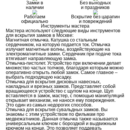
Замки в
Без выходных
наличии
и праздников
Работаем
Вскрытие без царапин
официально
и повреждений
Инструменты мастера
Мастера используют следующие виды инструментов
для вскрытия замков в Москве:
Магнитная отмычка. Катушка со стальным
сердечником, на которую подается ток. Отмычка
излучает магнитные волны, воздействующие на
электромагнитные замки. Сердечник при подаче тока
втягивает направляющую замка.
Отмычка-пистолет. Устройство при включении делает
множество частых толчков, благодаря которым можно
оперативно открыть любой замок. Самое главное –
выбрать подходящую насадку.
Отмычка для вскрытия дисковых навесных,
накладных и врезных замков. Представляет собой
вращающееся устройство с щупом на конце. Щуп
вставляется в замок, мастер, с помощью манипуляций
открывает механизм, не нанося ему повреждения.
Это один из самых недорогих способов.
Отмычка для вскрытия сувальдных замков. Вы
знакомы с этим устройством по фильмам про
медвежатников. Данная отмычка также называется
универсальным ключом с бороздкой и выдвижным
крючком на конце. Это позволяет поддевать