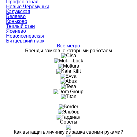
Профсоюзная
Новые Черёмушки
Калужская
Беляево
Коньково
Теплый стан
Ясенево
Новоясеневская
Битцевский парк
Все метро
Бренды замков, с которыми работаем
Советы
Как вытащить личинку из замка своими руками?