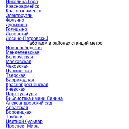
Николина Гора
Красноармейск
Краснознаменск
Электроугли
Фрязино
Дурыкино
Голицыно
Львовский
Лосино-Петровский
Работаем в районах станций метро
Новослободская
Менделеевская
Белорусская
Маяковская
Чеховская
Пушкинская
Тверская
Баррикадная
Краснопресненская
Киевская
Парк культуры
Библиотека имени Ленина
Александровский сад
Арбатская
Боровицкая
Трубная
Цветной бульвар
Проспект Мира