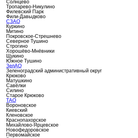
Солнцево
Тропарево-Никулино
Филевский Парк
Фили-Давыдково
СЗАО
Куркино
Митино
Покровское-Стрешнево
Северное Тушино
Строгино
Хорошёво-Мнёвники
Щукино
Южное Тушино
ЗелАО
Зеленоградский административный округ
Крюково
Матушкино
Савёлки
Силино
Старое Крюково
ТАО
Вороновское
Киевский
Кленовское
Краснопахорское
Михайлово-Ярцевское
Новофедоровское
Первомайское