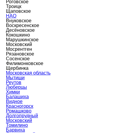
Роговское
Троицк
Щаповское
НАО
Внуковское
Воскресенское
Десёновское
Кокошкино
Марушкинское
Московский
Мосрентген
Рязановское
Сосенское
Филимонковское
Щербинка
Московская область
Мытищи
Реутов
Люберцы
Химки
Балашиха
Видное
Красногорск
Ромашково
Долгопрудный
Московский
Томилино
Барвиха