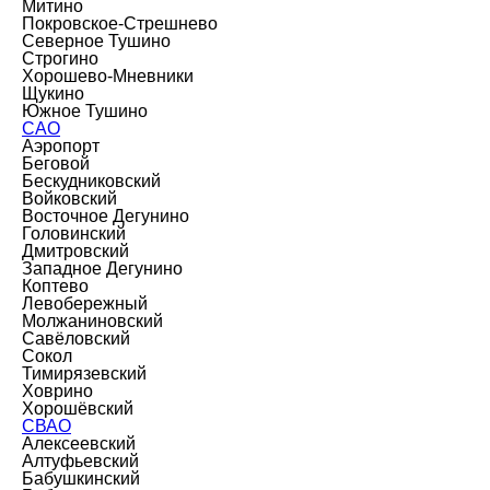
Митино
Покровское-Стрешнево
Северное Тушино
Строгино
Хорошево-Мневники
Щукино
Южное Тушино
САО
Аэропорт
Беговой
Бескудниковский
Войковский
Восточное Дегунино
Головинский
Дмитровский
Западное Дегунино
Коптево
Левобережный
Молжаниновский
Савёловский
Сокол
Тимирязевский
Ховрино
Хорошёвский
СВАО
Алексеевский
Алтуфьевский
Бабушкинский