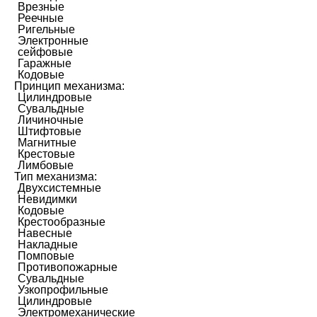
Врезные
Реечные
Ригельные
Электронные
сейфовые
Гаражные
Кодовые
Принцип механизма:
Цилиндровые
Сувальдные
Личиночные
Штифтовые
Магнитные
Крестовые
Лимбовые
Тип механизма:
Двухсистемные
Невидимки
Кодовые
Крестообразные
Навесные
Накладные
Помповые
Противопожарные
Сувальдные
Узкопрофильные
Цилиндровые
Электромеханические