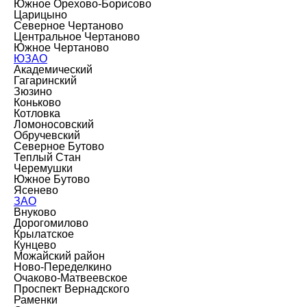
Южное Орехово-Борисово
Царицыно
Северное Чертаново
Центральное Чертаново
Южное Чертаново
ЮЗАО
Академический
Гагаринский
Зюзино
Коньково
Котловка
Ломоносовский
Обручевский
Северное Бутово
Теплый Стан
Черемушки
Южное Бутово
Ясенево
ЗАО
Внуково
Дорогомилово
Крылатское
Кунцево
Можайский район
Ново-Переделкино
Очаково-Матвеевское
Проспект Вернадского
Раменки