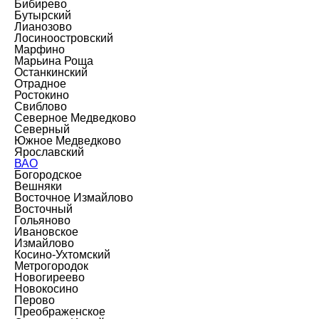
Бибирево
Бутырский
Лианозово
Лосиноостровский
Марфино
Марьина Роща
Останкинский
Отрадное
Ростокино
Свиблово
Северное Медведково
Северный
Южное Медведково
Ярославский
ВАО
Богородское
Вешняки
Восточное Измайлово
Восточный
Гольяново
Ивановское
Измайлово
Косино-Ухтомский
Метрогородок
Новогиреево
Новокосино
Перово
Преображенское