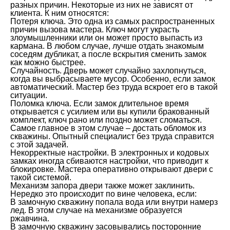
разных причин. Некоторые из них не зависят от
клиента. К ним относятся:
Потеря ключа. Это одна из самых распространенных
причин вызова мастера. Ключ могут украсть
злоумышленники или он может просто выпасть из
кармана. В любом случае, лучше отдать знакомым
соседям дубликат, а после вскрытия сменить замок
как можно быстрее.
Случайность. Дверь может случайно захлопнуться,
когда вы выбрасываете мусор. Особенно, если замок
автоматический. Мастер без труда вскроет его в такой
ситуации.
Поломка ключа. Если замок длительное время
открывается с усилием или вы купили бракованный
комплект, ключ рано или поздно может сломаться.
Самое главное в этом случае – достать обломок из
скважины. Опытный специалист без труда справится
с этой задачей.
Некорректные настройки. В электронных и кодовых
замках иногда сбиваются настройки, что приводит к
блокировке. Мастера оперативно открывают двери с
такой системой.
Механизм запора двери также может заклинить.
Нередко это происходит по вине человека, если:
В замочную скважину попала вода или внутри намерз
лед. В этом случае на механизме образуется
ржавчина.
В замочную скважину засовывались посторонние