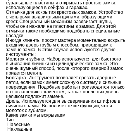
сувальдные пластины и открывать простые замки,
использующиеся в сейфах и гаражах.
Отмычка для вскрытия крестовых замков. Устройство
с четырьмя выдвижными щупами, образующими
крест. Специальный механизм раздвигает щупы,
чтобы они нажали на пластины в замках. Для этой
отмычки также необходимо подобрать специальные
насадки.
Иногда клиенты просят мастера моментально вскрыть
входную дверь грубым способом, приводящим к
замене замка. В этом случае используются другие
инструменты:
Молоток и зубило. Набор используется для быстрого
выбивания личинки из цилиндрического замка. Это
очень шумный способ, после которого дверной замок
придется менять.
Болгарка. Инструмент позволяет срезать дверные
петли, если замок имеет сложную систему и сильные
повреждения. Подобные работы производятся только
по соглашению с клиентом, так как после них дверь
целиком подлежит замене.
Дрель. Используется для высверливания штифтов в
личинках замка. Выполняет те же функции, что и
молоток с зубилом.
Какие замки мы вскрываем
Тип:
Навесные
Накладные