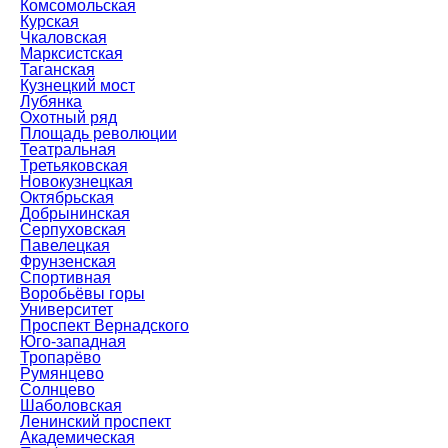
Комсомольская
Курская
Чкаловская
Марксистская
Таганская
Кузнецкий мост
Лубянка
Охотный ряд
Площадь революции
Театральная
Третьяковская
Новокузнецкая
Октябрьская
Добрынинская
Серпуховская
Павелецкая
Фрунзенская
Спортивная
Воробьёвы горы
Университет
Проспект Вернадского
Юго-западная
Тропарёво
Румянцево
Солнцево
Шаболовская
Ленинский проспект
Академическая