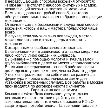
К неразрушающим способам вскрытия относятся:
«Пик-Ган». Пистолет с набором фигурных насадок,
позволяющий вскрыть штифтовый механизм.
Бампинг – довольно грубый способ, в котором
обстукивание замка вызывает вибрации, смещающие
механизмы.
Отмычки – самый безопасный и аккуратный способ
вскрытия, которым наши мастера пользуются чаще
всего.
В случае, если замок сильно поврежден, мастер
может оперативно открыть дверь и заменить
механизм.
К экстренным способам взлома относятся:
Высверливание – в зависимости от замка сверлится
либо корпус, либо сердечник цилиндра.
Выбивание – с помощью молотка и зубила замок
грубо выбивается и далее не может использоваться.
Вытягивание сердечника – способ работает, если
цилиндр выступает не менее, чем на 3мм от двери.
У всех специалистов при себе имеется различная
фурнитура и новые металлические замки для
установки в экстренных случаях. Все работы в Москве
производятся по договоренности с клиентом.
Гарантия на новые замки
Компания «ФоксЛок» оказывает услуги только
легально и в соответствии с действующим
законодательством, в том числе с законом РФ «О
защите прав потребителей». На все наши товары и