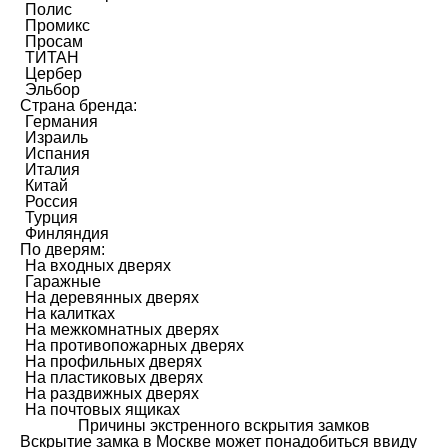
Полис
Промикс
Просам
ТИТАН
Цербер
Эльбор
Страна бренда:
Германия
Израиль
Испания
Италия
Китай
Россия
Турция
Финляндия
По дверям:
На входных дверях
Гаражные
На деревянных дверях
На калитках
На межкомнатных дверях
На противопожарных дверях
На профильных дверях
На пластиковых дверях
На раздвижных дверях
На почтовых ящиках
Причины экстренного вскрытия замков
Вскрытие замка в Москве может понадобиться ввиду