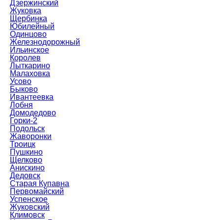
Дзержинский
Жуковка
Щербинка
Юбилейный
Одинцово
Железнодорожный
Ильинское
Королев
Лыткарино
Малаховка
Усово
Быково
Ивантеевка
Лобня
Домодедово
Горки-2
Подольск
Жаворонки
Троицк
Пушкино
Щелково
Анискино
Дедовск
Старая Купавна
Первомайский
Успенское
Жуковский
Климовск