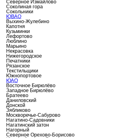
Северное Измайлово
Соколиная гора
Сокольники
ЮВАО
Выхино-Жулебино
Капотня
Кузьминки
Лефортово
Люблино
Марьино
Некрасовка
Нижегородское
Печатники
Рязанское
Текстильщики
Южнопортовое
ЮАО
Восточное Бирюлёво
Западное Бирюлёво
Братеево
Даниловский
Донской
Зябликово
Москворечье-Сабурово
Нагатино-Садовники
Нагатинский затон
Нагорный
Северное Орехово-Борисово