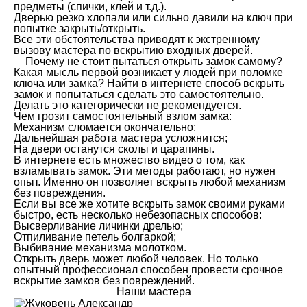
предметы (спички, клей и т.д.).
Дверью резко хлопали или сильно давили на ключ при
попытке закрыть/открыть.
Все эти обстоятельства приводят к экстренному
вызову мастера по вскрытию входных дверей.
Почему не стоит пытаться открыть замок самому?
Какая мысль первой возникает у людей при поломке
ключа или замка? Найти в интернете способ вскрыть
замок и попытаться сделать это самостоятельно.
Делать это категорически не рекомендуется.
Чем грозит самостоятельный взлом замка:
Механизм сломается окончательно;
Дальнейшая работа мастера усложнится;
На двери останутся сколы и царапины.
В интернете есть множество видео о том, как
взламывать замок. Эти методы работают, но нужен
опыт. Именно он позволяет вскрыть любой механизм
без повреждения.
Если вы все же хотите вскрыть замок своими руками
быстро, есть несколько небезопасных способов:
Высверливание личинки дрелью;
Отпиливание петель болгаркой;
Выбивание механизма молотком.
Открыть дверь может любой человек. Но только
опытный профессионал способен провести срочное
вскрытие замков без повреждений.
Наши мастера