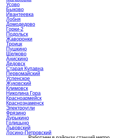
Усово
Быково
Ивантеевка
Лобня
Домодедово
Горки-2
Подольск
Жаворонки
Троицк
Пушкино
Щелково
Анискино
Дедовск
Старая Купавна
Первомайский
Успенское
Жуковский
Климовск
Николина Гора
Красноармейск
Краснознаменск
Электроугли
Фрязино
Дурыкино
Голицыно
Львовский
Лосино-Петровский
Работаем в районах станций метро