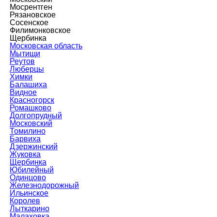
Мосрентген
Рязановское
Сосенское
Филимонковское
Щербинка
Московская область
Мытищи
Реутов
Люберцы
Химки
Балашиха
Видное
Красногорск
Ромашково
Долгопрудный
Московский
Томилино
Барвиха
Дзержинский
Жуковка
Щербинка
Юбилейный
Одинцово
Железнодорожный
Ильинское
Королев
Лыткарино
Малаховка