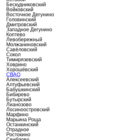
Бескудниковский
Войковский
Восточное Дегунино
Головинский
Дмитровский
Западное Дегунино
Коптево
Левобережный
Молжаниновский
Савёловский
Сокол
Тимирязевский
Ховрино
Хорошёвский
СВАО
Алексеевский
Алтуфьевский
Бабушкинский
Бибирево
Бутырский
Лианозово
Лосиноостровский
Марфино
Марьина Роща
Останкинский
Отрадное
Ростокино
Свиблово