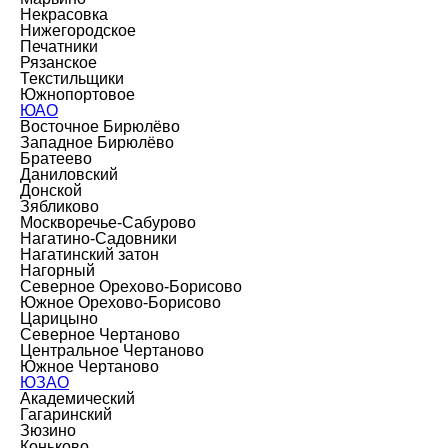
Некрасовка
Нижегородское
Печатники
Рязанское
Текстильщики
Южнопортовое
ЮАО
Восточное Бирюлёво
Западное Бирюлёво
Братеево
Даниловский
Донской
Зябликово
Москворечье-Сабурово
Нагатино-Садовники
Нагатинский затон
Нагорный
Северное Орехово-Борисово
Южное Орехово-Борисово
Царицыно
Северное Чертаново
Центральное Чертаново
Южное Чертаново
ЮЗАО
Академический
Гагаринский
Зюзино
Коньково