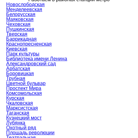
Новослободская
Менделеевская
Белорусская
Маяковская
Чеховская
Пушкинская
Тверская
Баррикадная
Краснопресненская
Киевская
Парк культуры
Библиотека имени Ленина
Александровский сад
Арбатская
Боровицкая
Трубная
Цветной бульвар
Проспект Мира
Комсомольская
Курская
Чкаловская
Марксистская
Таганская
Кузнецкий мост
Лубянка
Охотный ряд
Площадь революции
Театральная