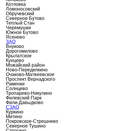
Котловка
Ломоносовский
Обручевский
Северное Бутово
Теплый Стан
Черемушки
Южное Бутово
Ясенево
ЗАО
Внуково
Дорогомилово
Крылатское
Кунцево
Можайский район
Ново-Переделкино
Очаково-Матвеевское
Проспект Вернадского
Раменки
Солнцево
Тропарево-Никулино
Филевский Парк
Фили-Давыдково
СЗАО
Куркино
Митино
Покровское-Стрешнево
Северное Тушино
Строгино