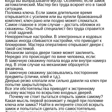
когда вы выбрасываете мусор. Особенно, если замок
автоматический. Мастер без труда вскроет его в такой
ситуации.
Поломка ключа. Если замок длительное время
открывается с усилием или вы купили бракованный
комплект, ключ рано или поздно может сломаться.
Самое главное в этом случае – достать обломок из
скважины. Опытный специалист без труда справится
с этой задачей.
Некорректные настройки. В электронных и кодовых
замках иногда сбиваются настройки, что приводит к
блокировке. Мастера оперативно открывают двери с
такой системой.
Механизм запора двери также может заклинить.
Нередко это происходит по вине человека, если:
В замочную скважину попала вода или внутри намерз
лед. В этом случае на механизме образуется
ржавчина.
В замочную скважину засовывались посторонние
предметы (спички, клей и т.д.).
Дверью резко хлопали или сильно давили на ключ при
попытке закрыть/открыть.
Все эти обстоятельства приводят к экстренному
вызову мастера по вскрытию входных дверей.
Почему не стоит пытаться открыть замок самому?
Какая мысль первой возникает у людей при поломке
ключа или замка? Найти в интернете способ вскрыть
замок и попытаться сделать это самостоятельно.