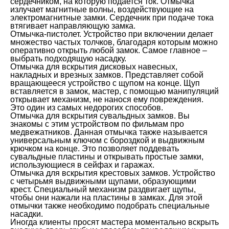
сердечником, на которую подается ток. Отмычка
излучает магнитные волны, воздействующие на
электромагнитные замки. Сердечник при подаче тока
втягивает направляющую замка.
Отмычка-пистолет. Устройство при включении делает
множество частых толчков, благодаря которым можно
оперативно открыть любой замок. Самое главное –
выбрать подходящую насадку.
Отмычка для вскрытия дисковых навесных,
накладных и врезных замков. Представляет собой
вращающееся устройство с щупом на конце. Щуп
вставляется в замок, мастер, с помощью манипуляций
открывает механизм, не нанося ему повреждения.
Это один из самых недорогих способов.
Отмычка для вскрытия сувальдных замков. Вы
знакомы с этим устройством по фильмам про
медвежатников. Данная отмычка также называется
универсальным ключом с бороздкой и выдвижным
крючком на конце. Это позволяет поддевать
сувальдные пластины и открывать простые замки,
использующиеся в сейфах и гаражах.
Отмычка для вскрытия крестовых замков. Устройство
с четырьмя выдвижными щупами, образующими
крест. Специальный механизм раздвигает щупы,
чтобы они нажали на пластины в замках. Для этой
отмычки также необходимо подобрать специальные
насадки.
Иногда клиенты просят мастера моментально вскрыть