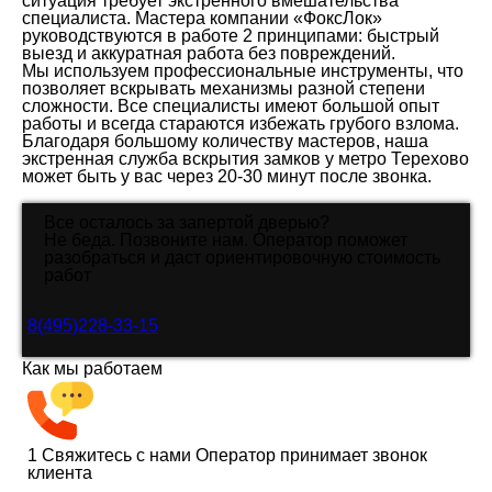
ситуация требует экстренного вмешательства
специалиста. Мастера компании «ФоксЛок»
руководствуются в работе 2 принципами: быстрый
выезд и аккуратная работа без повреждений.
Мы используем профессиональные инструменты, что
позволяет вскрывать механизмы разной степени
сложности. Все специалисты имеют большой опыт
работы и всегда стараются избежать грубого взлома.
Благодаря большому количеству мастеров, наша
экстренная служба вскрытия замков у метро Терехово
может быть у вас через 20-30 минут после звонка.
Все осталось за запертой дверью?
Не беда. Позвоните нам. Оператор поможет
разобраться и даст ориентировочную стоимость
работ
8(495)228-33-15
Как мы работаем
1
Свяжитесь с нами
Оператор принимает звонок
клиента