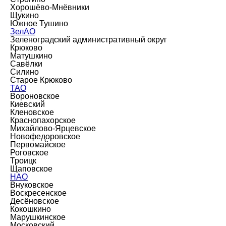
Хорошёво-Мнёвники
Щукино
Южное Тушино
ЗелАО
Зеленоградский административный округ
Крюково
Матушкино
Савёлки
Силино
Старое Крюково
ТАО
Вороновское
Киевский
Кленовское
Краснопахорское
Михайлово-Ярцевское
Новофедоровское
Первомайское
Роговское
Троицк
Щаповское
НАО
Внуковское
Воскресенское
Десёновское
Кокошкино
Марушкинское
Московский