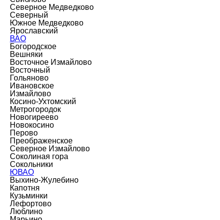
Северное Медведково
Северный
Южное Медведково
Ярославский
ВАО
Богородское
Вешняки
Восточное Измайлово
Восточный
Гольяново
Ивановское
Измайлово
Косино-Ухтомский
Метрогородок
Новогиреево
Новокосино
Перово
Преображенское
Северное Измайлово
Соколиная гора
Сокольники
ЮВАО
Выхино-Жулебино
Капотня
Кузьминки
Лефортово
Люблино
Марьино