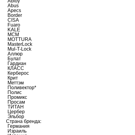
Abloy
Abus
Apecs
Border
CISA
Fuaro
KALE
MCM
MOTTURA
MasterLock
Mul-T-Lock
Аллюр
Булат
Гардиан
КЛАСС
Керберос
Крит
Меттэм
Поливектор*
Полис
Промикс
Просам
ТИТАН
Цербер
Эльбор
Страна бренда:
Германия
Израиль