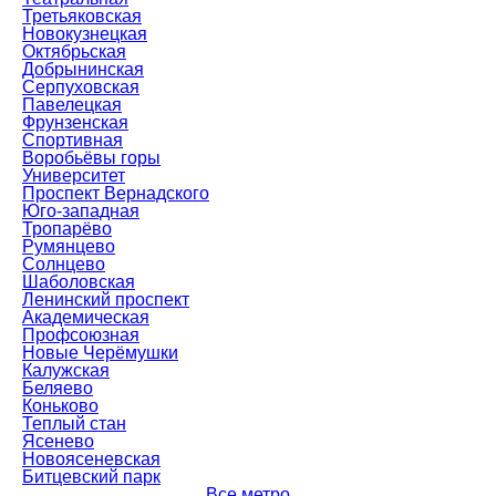
Третьяковская
Новокузнецкая
Октябрьская
Добрынинская
Серпуховская
Павелецкая
Фрунзенская
Спортивная
Воробьёвы горы
Университет
Проспект Вернадского
Юго-западная
Тропарёво
Румянцево
Солнцево
Шаболовская
Ленинский проспект
Академическая
Профсоюзная
Новые Черёмушки
Калужская
Беляево
Коньково
Теплый стан
Ясенево
Новоясеневская
Битцевский парк
Все метро