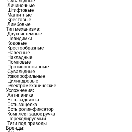
Сувальдные
Личиночные
Штифтовые
Магнитные
Крестовые
Лимбовые
Тип механизма:
Двухсистемные
Невидимки
Кодовые
Крестообразные
Навесные
Накладные
Помповые
Противопожарные
Сувальдные
Узкопрофильные
Цилиндровые
Электромеханические
Усложнения:
Антипаника
Есть задвижка
Есть защёлка
Есть ролик-фиксатор
Комплект замок ручка
Перекодируемый
Тяги под приводы
Бренды: