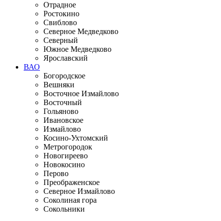
Отрадное
Ростокино
Свиблово
Северное Медведково
Северный
Южное Медведково
Ярославский
ВАО
Богородское
Вешняки
Восточное Измайлово
Восточный
Гольяново
Ивановское
Измайлово
Косино-Ухтомский
Метрогородок
Новогиреево
Новокосино
Перово
Преображенское
Северное Измайлово
Соколиная гора
Сокольники