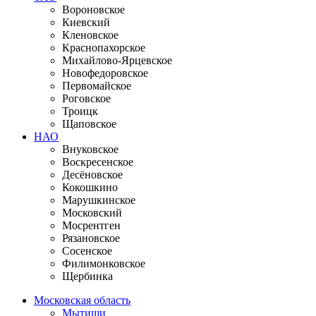
Вороновское
Киевский
Кленовское
Краснопахорское
Михайлово-Ярцевское
Новофедоровское
Первомайское
Роговское
Троицк
Щаповское
НАО
Внуковское
Воскресенское
Десёновское
Кокошкино
Марушкинское
Московский
Мосрентген
Рязановское
Сосенское
Филимонковское
Щербинка
Московская область
Мытищи