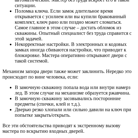
ситуации.
Поломка ключа. Если замок длительное время
открывается с усилием или вы купили бракованный
комплект, ключ рано или поздно может сломаться.
Самое главное в этом случае – достать обломок из
скважины. Опытный специалист без труда справится с
этой задачей.
Некорректные настройки. В электронных и кодовых
замках иногда сбиваются настройки, что приводит к
блокировке. Мастера оперативно открывают двери с
такой системой.
Механизм запора двери также может заклинить. Нередко это
происходит по вине человека, если:
В замочную скважину попала вода или внутри намерз
лед. В этом случае на механизме образуется ржавчина.
В замочную скважину засовывались посторонние
предметы (спички, клей и т.д.).
Дверью резко хлопали или сильно давили на ключ при
попытке закрыть/открыть.
Все эти обстоятельства приводят к экстренному вызову
мастера по вскрытию входных дверей.