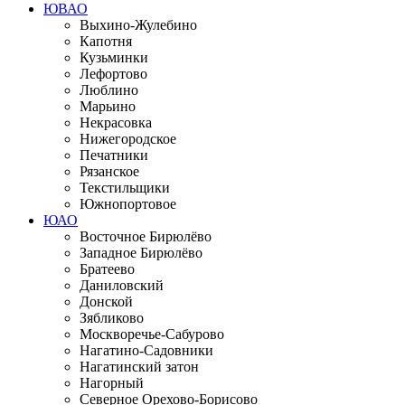
ЮВАО
Выхино-Жулебино
Капотня
Кузьминки
Лефортово
Люблино
Марьино
Некрасовка
Нижегородское
Печатники
Рязанское
Текстильщики
Южнопортовое
ЮАО
Восточное Бирюлёво
Западное Бирюлёво
Братеево
Даниловский
Донской
Зябликово
Москворечье-Сабурово
Нагатино-Садовники
Нагатинский затон
Нагорный
Северное Орехово-Борисово