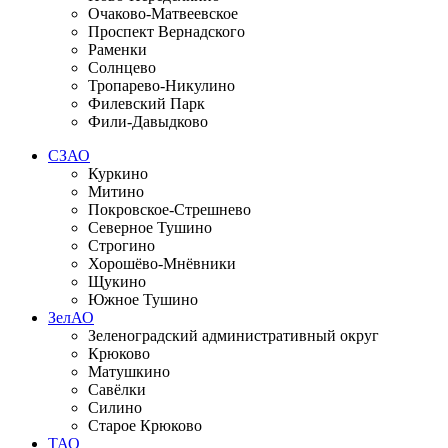
Очаково-Матвеевское
Проспект Вернадского
Раменки
Солнцево
Тропарево-Никулино
Филевский Парк
Фили-Давыдково
СЗАО
Куркино
Митино
Покровское-Стрешнево
Северное Тушино
Строгино
Хорошёво-Мнёвники
Щукино
Южное Тушино
ЗелАО
Зеленоградский административный округ
Крюково
Матушкино
Савёлки
Силино
Старое Крюково
ТАО