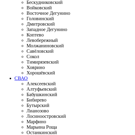
Бескудниковский
Войковский
Восточное Дегунино
Головинский
Дмитровский
Западное Дегунино
Коптево
Левобережный
Молжаниновский
Савёловский
Сокол
Тимирязевский
Ховрино
Хорошёвский
СВАО
Алексеевский
Алтуфьевский
Бабушкинский
Бибирево
Бутырский
Лианозово
Лосиноостровский
Марфино
Марьина Роща
Останкинский