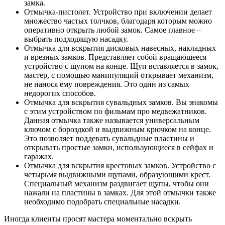
замка.
Отмычка-пистолет. Устройство при включении делает
множество частых толчков, благодаря которым можно
оперативно открыть любой замок. Самое главное –
выбрать подходящую насадку.
Отмычка для вскрытия дисковых навесных, накладных
и врезных замков. Представляет собой вращающееся
устройство с щупом на конце. Щуп вставляется в замок,
мастер, с помощью манипуляций открывает механизм,
не нанося ему повреждения. Это один из самых
недорогих способов.
Отмычка для вскрытия сувальдных замков. Вы знакомы
с этим устройством по фильмам про медвежатников.
Данная отмычка также называется универсальным
ключом с бороздкой и выдвижным крючком на конце.
Это позволяет поддевать сувальдные пластины и
открывать простые замки, использующиеся в сейфах и
гаражах.
Отмычка для вскрытия крестовых замков. Устройство с
четырьмя выдвижными щупами, образующими крест.
Специальный механизм раздвигает щупы, чтобы они
нажали на пластины в замках. Для этой отмычки также
необходимо подобрать специальные насадки.
Иногда клиенты просят мастера моментально вскрыть