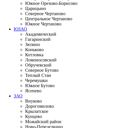
Южное Орехово-Борисово
Царицыно
Северное Чертаново
Центральное Чертаново
Южное Чертаново
ЮЗАО
Академический
Гагаринский
Зюзино
Коньково
Котловка
Ломоносовский
Обручевский
Северное Бутово
Теплый Стан
Черемушки
Южное Бутово
Ясенево
ЗАО
Внуково
Дорогомилово
Крылатское
Кунцево
Можайский район
Ново-Переделкино