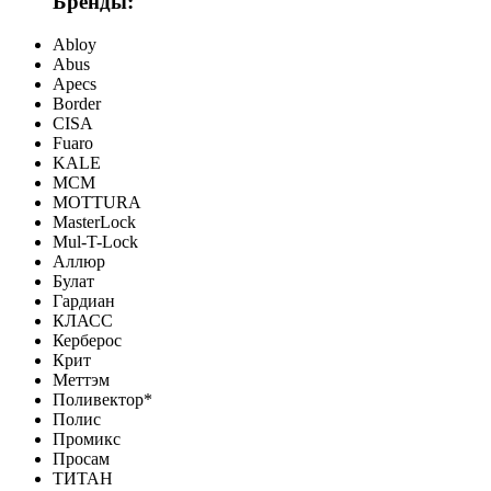
Бренды:
Abloy
Abus
Apecs
Border
CISA
Fuaro
KALE
MCM
MOTTURA
MasterLock
Mul-T-Lock
Аллюр
Булат
Гардиан
КЛАСС
Керберос
Крит
Меттэм
Поливектор*
Полис
Промикс
Просам
ТИТАН