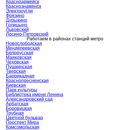
Красноармейск
Краснознаменск
Электроугли
Фрязино
Дурыкино
Голицыно
Львовский
Лосино-Петровский
Работаем в районах станций метро
Новослободская
Менделеевская
Белорусская
Маяковская
Чеховская
Пушкинская
Тверская
Баррикадная
Краснопресненская
Киевская
Парк культуры
Библиотека имени Ленина
Александровский сад
Арбатская
Боровицкая
Трубная
Цветной бульвар
Проспект Мира
Комсомольская