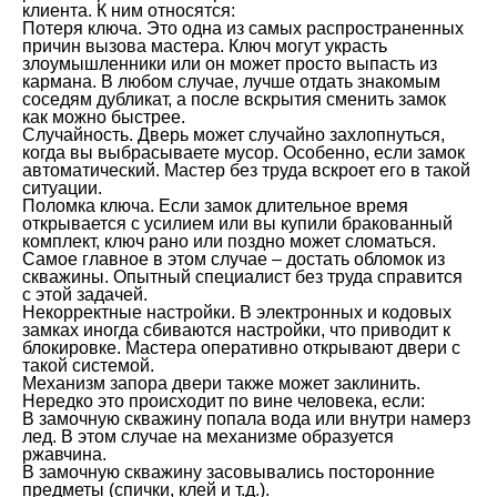
клиента. К ним относятся:
Потеря ключа. Это одна из самых распространенных
причин вызова мастера. Ключ могут украсть
злоумышленники или он может просто выпасть из
кармана. В любом случае, лучше отдать знакомым
соседям дубликат, а после вскрытия сменить замок
как можно быстрее.
Случайность. Дверь может случайно захлопнуться,
когда вы выбрасываете мусор. Особенно, если замок
автоматический. Мастер без труда вскроет его в такой
ситуации.
Поломка ключа. Если замок длительное время
открывается с усилием или вы купили бракованный
комплект, ключ рано или поздно может сломаться.
Самое главное в этом случае – достать обломок из
скважины. Опытный специалист без труда справится
с этой задачей.
Некорректные настройки. В электронных и кодовых
замках иногда сбиваются настройки, что приводит к
блокировке. Мастера оперативно открывают двери с
такой системой.
Механизм запора двери также может заклинить.
Нередко это происходит по вине человека, если:
В замочную скважину попала вода или внутри намерз
лед. В этом случае на механизме образуется
ржавчина.
В замочную скважину засовывались посторонние
предметы (спички, клей и т.д.).