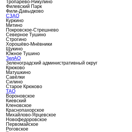
Тропарево-Никулино
Филевский Парк
Фили-Давыдково
СЗАО
Куркино
Митино
Покровское-Стрешнево
Северное Тушино
Строгино
Хорошёво-Мнёвники
Щукино
Южное Тушино
ЗелАО
Зеленоградский административный округ
Крюково
Матушкино
Савёлки
Силино
Старое Крюково
ТАО
Вороновское
Киевский
Кленовское
Краснопахорское
Михайлово-Ярцевское
Новофедоровское
Первомайское
Роговское