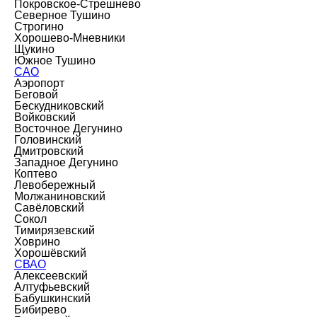
Покровское-Стрешнево
Северное Тушино
Строгино
Хорошево-Мневники
Щукино
Южное Тушино
САО
Аэропорт
Беговой
Бескудниковский
Войковский
Восточное Дегунино
Головинский
Дмитровский
Западное Дегунино
Коптево
Левобережный
Молжаниновский
Савёловский
Сокол
Тимирязевский
Ховрино
Хорошёвский
СВАО
Алексеевский
Алтуфьевский
Бабушкинский
Бибирево