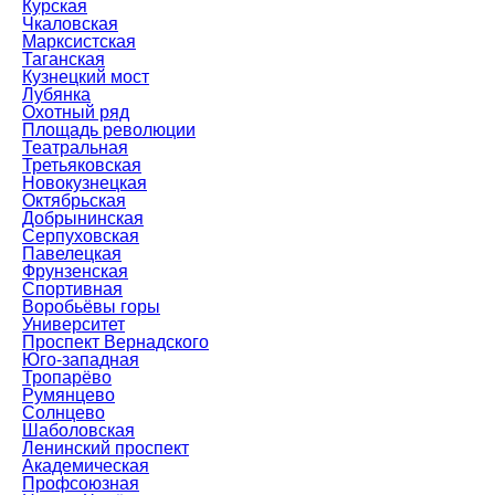
Курская
Чкаловская
Марксистская
Таганская
Кузнецкий мост
Лубянка
Охотный ряд
Площадь революции
Театральная
Третьяковская
Новокузнецкая
Октябрьская
Добрынинская
Серпуховская
Павелецкая
Фрунзенская
Спортивная
Воробьёвы горы
Университет
Проспект Вернадского
Юго-западная
Тропарёво
Румянцево
Солнцево
Шаболовская
Ленинский проспект
Академическая
Профсоюзная