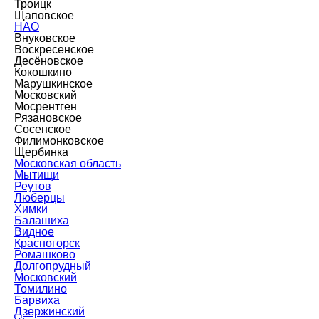
Троицк
Щаповское
НАО
Внуковское
Воскресенское
Десёновское
Кокошкино
Марушкинское
Московский
Мосрентген
Рязановское
Сосенское
Филимонковское
Щербинка
Московская область
Мытищи
Реутов
Люберцы
Химки
Балашиха
Видное
Красногорск
Ромашково
Долгопрудный
Московский
Томилино
Барвиха
Дзержинский