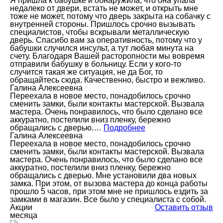
Я пришла к бабушке и обнаружила, что она упала
недалеко от двери, встать не может, и открыть мне
тоже не может, потому что дверь закрыта на собачку с
внутренней стороны. Пришлось срочно вызывать
специалистов, чтобы вскрывали металлическую
дверь. Спасибо вам за оперативность, потому что у
бабушки случился инсульт, а тут любая минута на
счету. Благодаря Вашей расторопности мы вовремя
отправили бабушку в больницу. Если у кого-то
случится такая же ситуация, не да Бог, то
обращайтесь сюда. Качественно, быстро и вежливо.
Галина Алексеевна
Переехала в новое место, понадобилось срочно
сменить замки, были контакты мастерской. Вызвала
мастера. Очень понравилось, что было сделано все
аккуратно, постелили вниз пленку, бережно
обращались с дверью.…
Подробнее
Галина Алексеевна
Переехала в новое место, понадобилось срочно
сменить замки, были контакты мастерской. Вызвала
мастера. Очень понравилось, что было сделано все
аккуратно, постелили вниз пленку, бережно
обращались с дверью. Мне установили два новых
замка. При этом, от вызова мастера до конца работы
прошло 5 часов, при этом мне не пришлось ездить за
замками в магазин. Все было у специалиста с собой.
Акции
Оставить отзыв
месяца