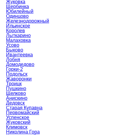
Жуковка
Щербинка
Юбилейный
Одинцово
Железнодорожный
Ильинское
Королев
Лыткарино
Малаховка
Усово
Быково
Ивантеевка
Лобня
Домодедово
Горки-2
Подольск
Жаворонки
Троицк
Пушкино
Щелково
Анискино
Дедовск
Старая Купавна
Первомайский
Успенское
Жуковский
Климовск
Николина Гора