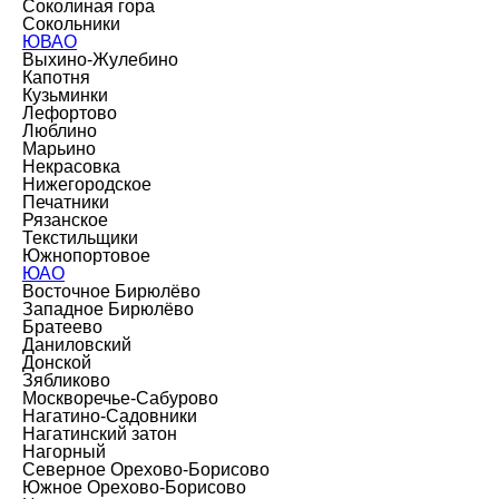
Соколиная гора
Сокольники
ЮВАО
Выхино-Жулебино
Капотня
Кузьминки
Лефортово
Люблино
Марьино
Некрасовка
Нижегородское
Печатники
Рязанское
Текстильщики
Южнопортовое
ЮАО
Восточное Бирюлёво
Западное Бирюлёво
Братеево
Даниловский
Донской
Зябликово
Москворечье-Сабурово
Нагатино-Садовники
Нагатинский затон
Нагорный
Северное Орехово-Борисово
Южное Орехово-Борисово