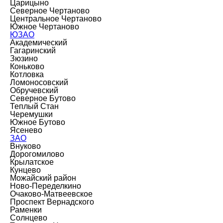
Царицыно
Северное Чертаново
Центральное Чертаново
Южное Чертаново
ЮЗАО
Академический
Гагаринский
Зюзино
Коньково
Котловка
Ломоносовский
Обручевский
Северное Бутово
Теплый Стан
Черемушки
Южное Бутово
Ясенево
ЗАО
Внуково
Дорогомилово
Крылатское
Кунцево
Можайский район
Ново-Переделкино
Очаково-Матвеевское
Проспект Вернадского
Раменки
Солнцево