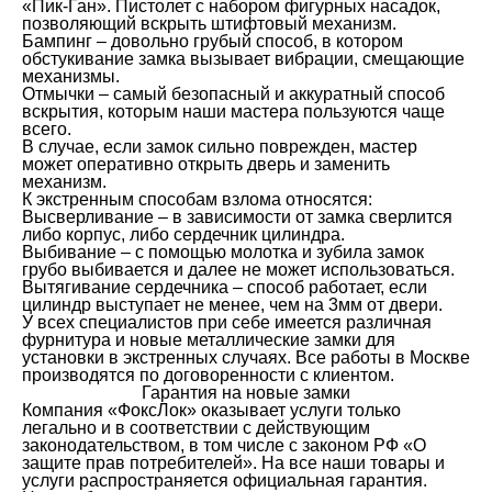
«Пик-Ган». Пистолет с набором фигурных насадок,
позволяющий вскрыть штифтовый механизм.
Бампинг – довольно грубый способ, в котором
обстукивание замка вызывает вибрации, смещающие
механизмы.
Отмычки – самый безопасный и аккуратный способ
вскрытия, которым наши мастера пользуются чаще
всего.
В случае, если замок сильно поврежден, мастер
может оперативно открыть дверь и заменить
механизм.
К экстренным способам взлома относятся:
Высверливание – в зависимости от замка сверлится
либо корпус, либо сердечник цилиндра.
Выбивание – с помощью молотка и зубила замок
грубо выбивается и далее не может использоваться.
Вытягивание сердечника – способ работает, если
цилиндр выступает не менее, чем на 3мм от двери.
У всех специалистов при себе имеется различная
фурнитура и новые металлические замки для
установки в экстренных случаях. Все работы в Москве
производятся по договоренности с клиентом.
Гарантия на новые замки
Компания «ФоксЛок» оказывает услуги только
легально и в соответствии с действующим
законодательством, в том числе с законом РФ «О
защите прав потребителей». На все наши товары и
услуги распространяется официальная гарантия.