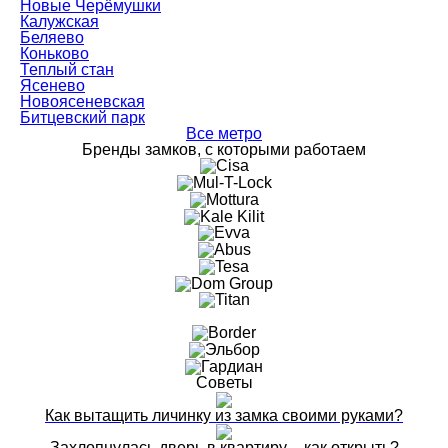
Новые Черёмушки
Калужская
Беляево
Коньково
Теплый стан
Ясенево
Новоясеневская
Битцевский парк
Все метро
Бренды замков, с которыми работаем
Советы
Как вытащить личинку из замка своими руками?
Захлопнулась дверь в квартиру – как открыть?