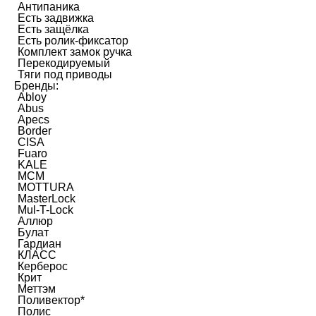
Антипаника
Есть задвижка
Есть защёлка
Есть ролик-фиксатор
Комплект замок ручка
Перекодируемый
Тяги под приводы
Бренды:
Abloy
Abus
Apecs
Border
CISA
Fuaro
KALE
MCM
MOTTURA
MasterLock
Mul-T-Lock
Аллюр
Булат
Гардиан
КЛАСС
Керберос
Крит
Меттэм
Поливектор*
Полис