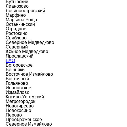
Бутырский
Лианозово
Лосиноостровский
Марфино
Марьина Роща
Останкинский
Отрадное
Ростокино
Свиблово
Северное Медведково
Северный
Южное Медведково
Ярославский
ВАО
Богородское
Вешняки
Восточное Измайлово
Восточный
Гольяново
Ивановское
Измайлово
Косино-Ухтомский
Метрогородок
Новогиреево
Новокосино
Перово
Преображенское
Северное Измайлово