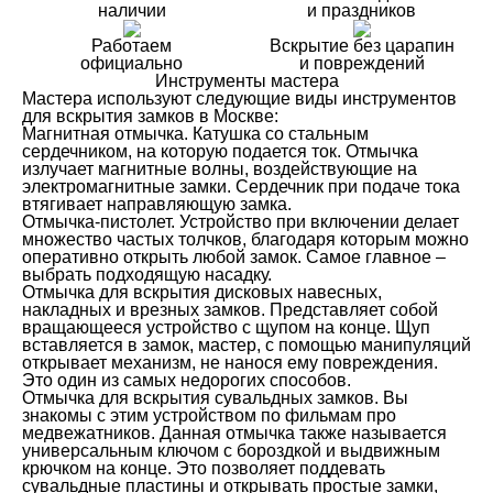
наличии
и праздников
Работаем
Вскрытие без царапин
официально
и повреждений
Инструменты мастера
Мастера используют следующие виды инструментов
для вскрытия замков в Москве:
Магнитная отмычка. Катушка со стальным
сердечником, на которую подается ток. Отмычка
излучает магнитные волны, воздействующие на
электромагнитные замки. Сердечник при подаче тока
втягивает направляющую замка.
Отмычка-пистолет. Устройство при включении делает
множество частых толчков, благодаря которым можно
оперативно открыть любой замок. Самое главное –
выбрать подходящую насадку.
Отмычка для вскрытия дисковых навесных,
накладных и врезных замков. Представляет собой
вращающееся устройство с щупом на конце. Щуп
вставляется в замок, мастер, с помощью манипуляций
открывает механизм, не нанося ему повреждения.
Это один из самых недорогих способов.
Отмычка для вскрытия сувальдных замков. Вы
знакомы с этим устройством по фильмам про
медвежатников. Данная отмычка также называется
универсальным ключом с бороздкой и выдвижным
крючком на конце. Это позволяет поддевать
сувальдные пластины и открывать простые замки,