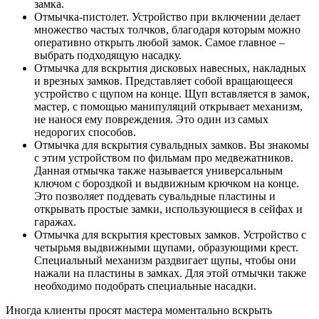
замка.
Отмычка-пистолет. Устройство при включении делает
множество частых толчков, благодаря которым можно
оперативно открыть любой замок. Самое главное –
выбрать подходящую насадку.
Отмычка для вскрытия дисковых навесных, накладных
и врезных замков. Представляет собой вращающееся
устройство с щупом на конце. Щуп вставляется в замок,
мастер, с помощью манипуляций открывает механизм,
не нанося ему повреждения. Это один из самых
недорогих способов.
Отмычка для вскрытия сувальдных замков. Вы знакомы
с этим устройством по фильмам про медвежатников.
Данная отмычка также называется универсальным
ключом с бороздкой и выдвижным крючком на конце.
Это позволяет поддевать сувальдные пластины и
открывать простые замки, использующиеся в сейфах и
гаражах.
Отмычка для вскрытия крестовых замков. Устройство с
четырьмя выдвижными щупами, образующими крест.
Специальный механизм раздвигает щупы, чтобы они
нажали на пластины в замках. Для этой отмычки также
необходимо подобрать специальные насадки.
Иногда клиенты просят мастера моментально вскрыть