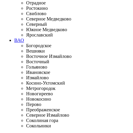
Отрадное
Ростокино
Свиблово
Северное Медведково
Северный
Южное Медведково
Ярославский
ВАО
Богородское
Вешняки
Восточное Измайлово
Восточный
Гольяново
Ивановское
Измайлово
Косино-Ухтомский
Метрогородок
Новогиреево
Новокосино
Перово
Преображенское
Северное Измайлово
Соколиная гора
Сокольники