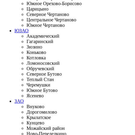
Южное Орехово-Борисово
Царицыно
Северное Чертаново
Центральное Чертаново
Южное Чертаново
ЮЗАО
Академический
Гагаринский
Зюзино
Коньково
Котловка
Ломоносовский
Обручевский
Северное Бутово
Теплый Стан
Черемушки
Южное Бутово
Ясенево
ЗАО
Внуково
Дорогомилово
Крылатское
Кунцево
Можайский район
Ново-Переделкино