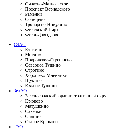
Очаково-Матвеевское
Проспект Вернадского
Раменки
Солнцево
Тропарево-Никулино
Филевский Парк
Фили-Давыдково
СЗАО
Куркино
Митино
Покровское-Стрешнево
Северное Тушино
Строгино
Хорошёво-Мнёвники
Щукино
Южное Тушино
ЗелАО
Зеленоградский административный округ
Крюково
Матушкино
Савёлки
Силино
Старое Крюково
ТАО