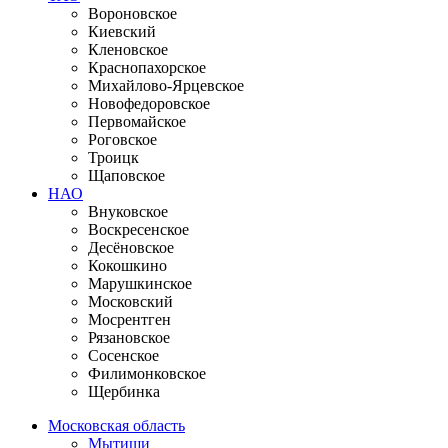
Вороновское
Киевский
Кленовское
Краснопахорское
Михайлово-Ярцевское
Новофедоровское
Первомайское
Роговское
Троицк
Щаповское
НАО
Внуковское
Воскресенское
Десёновское
Кокошкино
Марушкинское
Московский
Мосрентген
Рязановское
Сосенское
Филимонковское
Щербинка
Московская область
Мытищи