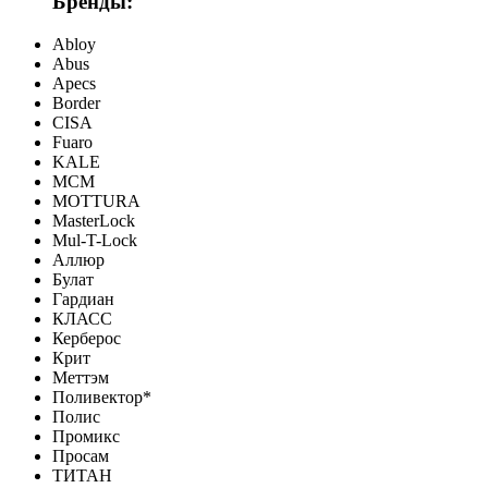
Бренды:
Abloy
Abus
Apecs
Border
CISA
Fuaro
KALE
MCM
MOTTURA
MasterLock
Mul-T-Lock
Аллюр
Булат
Гардиан
КЛАСС
Керберос
Крит
Меттэм
Поливектор*
Полис
Промикс
Просам
ТИТАН