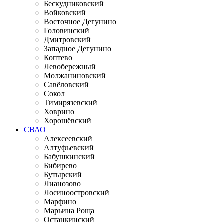
Бескудниковский
Войковский
Восточное Дегунино
Головинский
Дмитровский
Западное Дегунино
Коптево
Левобережный
Молжаниновский
Савёловский
Сокол
Тимирязевский
Ховрино
Хорошёвский
СВАО
Алексеевский
Алтуфьевский
Бабушкинский
Бибирево
Бутырский
Лианозово
Лосиноостровский
Марфино
Марьина Роща
Останкинский