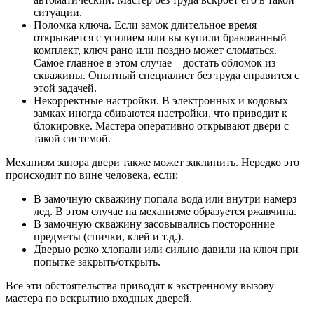
ситуации.
Поломка ключа. Если замок длительное время
открывается с усилием или вы купили бракованный
комплект, ключ рано или поздно может сломаться.
Самое главное в этом случае – достать обломок из
скважины. Опытный специалист без труда справится с
этой задачей.
Некорректные настройки. В электронных и кодовых
замках иногда сбиваются настройки, что приводит к
блокировке. Мастера оперативно открывают двери с
такой системой.
Механизм запора двери также может заклинить. Нередко это
происходит по вине человека, если:
В замочную скважину попала вода или внутри намерз
лед. В этом случае на механизме образуется ржавчина.
В замочную скважину засовывались посторонние
предметы (спички, клей и т.д.).
Дверью резко хлопали или сильно давили на ключ при
попытке закрыть/открыть.
Все эти обстоятельства приводят к экстренному вызову
мастера по вскрытию входных дверей.