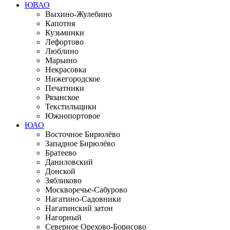
ЮВАО
Выхино-Жулебино
Капотня
Кузьминки
Лефортово
Люблино
Марьино
Некрасовка
Нижегородское
Печатники
Рязанское
Текстильщики
Южнопортовое
ЮАО
Восточное Бирюлёво
Западное Бирюлёво
Братеево
Даниловский
Донской
Зябликово
Москворечье-Сабурово
Нагатино-Садовники
Нагатинский затон
Нагорный
Северное Орехово-Борисово