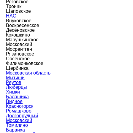
Роговское
Троицк
Щаповское
НАО
Внуковское
Воскресенское
Десёновское
Кокошкино
Марушкинское
Московский
Мосрентген
Рязановское
Сосенское
Филимонковское
Щербинка
Московская область
Мытищи
Реутов
Люберцы
Химки
Балашиха
Видное
Красногорск
Ромашково
Долгопрудный
Московский
Томилино
Барвиха