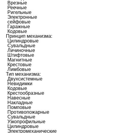
Врезные
Реечные
Ригельные
Электронные
сейфовые
Гаражные
Кодовые
Принцип механизма:
Цилиндровые
Сувальдные
Личиночные
Штифтовые
Магнитные
Крестовые
Лимбовые
Тип механизма:
Двухсистемные
Невидимки
Кодовые
Крестообразные
Навесные
Накладные
Помповые
Противопожарные
Сувальдные
Узкопрофильные
Цилиндровые
Электромеханические