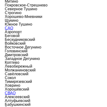
Митино
Покровское-Стрешнево
Северное Тушино
Строгино
Хорошево-Мневники
Щукино
Южное Тушино
САО
Аэропорт
Беговой
Бескудниковский
Войковский
Восточное Дегунино
Головинский
Дмитровский
Западное Дегунино
Коптево
Левобережный
Молжаниновский
Савёловский
Сокол
Тимирязевский
Ховрино
Хорошёвский
СВАО
Алексеевский
Алтуфьевский
Бабушкинский