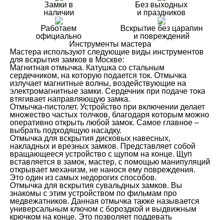
Замки в
Без выходных
наличии
и праздников
Работаем
Вскрытие без царапин
официально
и повреждений
Инструменты мастера
Мастера используют следующие виды инструментов
для вскрытия замков в Москве:
Магнитная отмычка. Катушка со стальным
сердечником, на которую подается ток. Отмычка
излучает магнитные волны, воздействующие на
электромагнитные замки. Сердечник при подаче тока
втягивает направляющую замка.
Отмычка-пистолет. Устройство при включении делает
множество частых толчков, благодаря которым можно
оперативно открыть любой замок. Самое главное –
выбрать подходящую насадку.
Отмычка для вскрытия дисковых навесных,
накладных и врезных замков. Представляет собой
вращающееся устройство с щупом на конце. Щуп
вставляется в замок, мастер, с помощью манипуляций
открывает механизм, не нанося ему повреждения.
Это один из самых недорогих способов.
Отмычка для вскрытия сувальдных замков. Вы
знакомы с этим устройством по фильмам про
медвежатников. Данная отмычка также называется
универсальным ключом с бороздкой и выдвижным
крючком на конце. Это позволяет поддевать