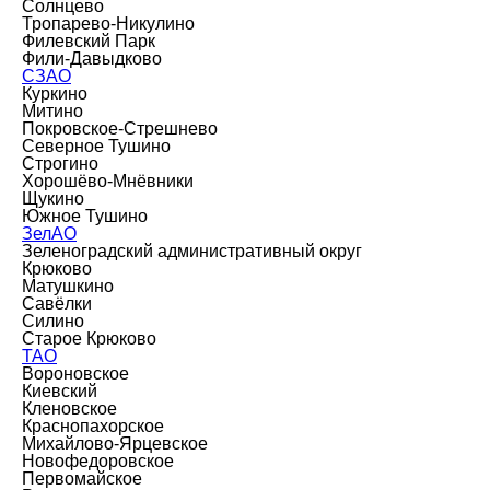
Солнцево
Тропарево-Никулино
Филевский Парк
Фили-Давыдково
СЗАО
Куркино
Митино
Покровское-Стрешнево
Северное Тушино
Строгино
Хорошёво-Мнёвники
Щукино
Южное Тушино
ЗелАО
Зеленоградский административный округ
Крюково
Матушкино
Савёлки
Силино
Старое Крюково
ТАО
Вороновское
Киевский
Кленовское
Краснопахорское
Михайлово-Ярцевское
Новофедоровское
Первомайское