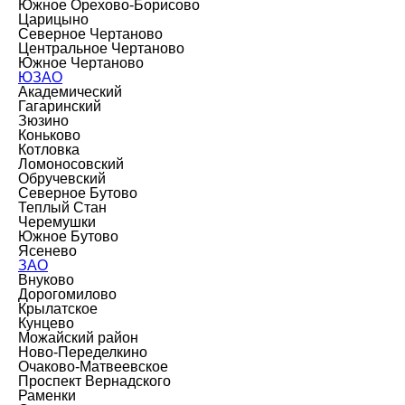
Южное Орехово-Борисово
Царицыно
Северное Чертаново
Центральное Чертаново
Южное Чертаново
ЮЗАО
Академический
Гагаринский
Зюзино
Коньково
Котловка
Ломоносовский
Обручевский
Северное Бутово
Теплый Стан
Черемушки
Южное Бутово
Ясенево
ЗАО
Внуково
Дорогомилово
Крылатское
Кунцево
Можайский район
Ново-Переделкино
Очаково-Матвеевское
Проспект Вернадского
Раменки