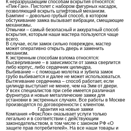
К неразрушающим способам вскрытия относятся:
«Пик-Ган». Пистолет с набором фигурных насадок,
позволяющий вскрыть штифтовый механизм.
Бампинг – довольно грубый способ, в котором
обстукивание замка вызывает вибрации, смещающие
механизмы.
Отмычки – самый безопасный и аккуратный способ
вскрытия, которым наши мастера пользуются чаще
всего.
В случае, если замок сильно поврежден, мастер
может оперативно открыть дверь и заменить
механизм.
К экстренным способам взлома относятся:
Высверливание – в зависимости от замка сверлится
либо корпус, либо сердечник цилиндра.
Выбивание – с помощью молотка и зубила замок
грубо выбивается и далее не может использоваться.
Вытягивание сердечника – способ работает, если
цилиндр выступает не менее, чем на 3мм от двери.
У всех специалистов при себе имеется различная
фурнитура и новые металлические замки для
установки в экстренных случаях. Все работы в Москве
производятся по договоренности с клиентом.
Гарантия на новые замки
Компания «ФоксЛок» оказывает услуги только
легально и в соответствии с действующим
законодательством, в том числе с законом РФ «О
защите прав потребителей». На все наши товары и