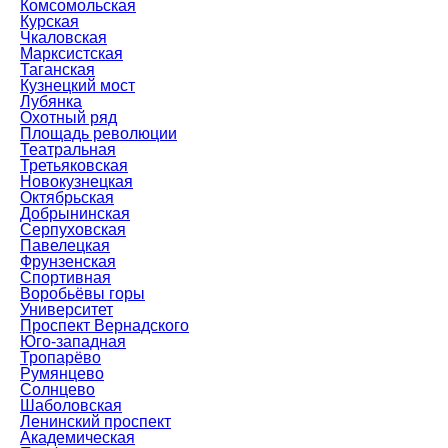
Комсомольская
Курская
Чкаловская
Марксистская
Таганская
Кузнецкий мост
Лубянка
Охотный ряд
Площадь революции
Театральная
Третьяковская
Новокузнецкая
Октябрьская
Добрынинская
Серпуховская
Павелецкая
Фрунзенская
Спортивная
Воробьёвы горы
Университет
Проспект Вернадского
Юго-западная
Тропарёво
Румянцево
Солнцево
Шаболовская
Ленинский проспект
Академическая