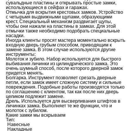
сувальдные пластины и открывать простые замки,
использующиеся в сейфах и гаражах.
Отмычка для вскрытия крестовых замков. Устройство
с четырьмя выдвижными щупами, образующими
крест. Специальный механизм раздвигает щупы,
чтобы они нажали на пластины в замках. Для этой
отмычки также необходимо подобрать специальные
насадки.
Иногда клиенты просят мастера моментально вскрыть
входную дверь грубым способом, приводящим к
замене замка. В этом случае используются другие
инструменты:
Молоток и зубило. Набор используется для быстрого
выбивания личинки из цилиндрического замка. Это
очень шумный способ, после которого дверной замок
придется менять.
Болгарка. Инструмент позволяет срезать дверные
петли, если замок имеет сложную систему и сильные
повреждения. Подобные работы производятся только
по соглашению с клиентом, так как после них дверь
целиком подлежит замене.
Дрель. Используется для высверливания штифтов в
личинках замка. Выполняет те же функции, что и
молоток с зубилом.
Какие замки мы вскрываем
Тип:
Навесные
Накладные