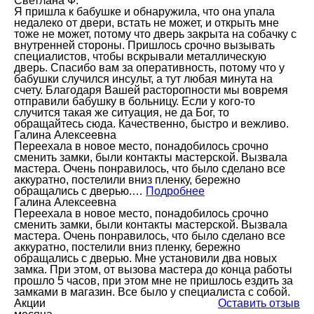
Светлана Ф.
Я пришла к бабушке и обнаружила, что она упала
недалеко от двери, встать не может, и открыть мне
тоже не может, потому что дверь закрыта на собачку с
внутренней стороны. Пришлось срочно вызывать
специалистов, чтобы вскрывали металлическую
дверь. Спасибо вам за оперативность, потому что у
бабушки случился инсульт, а тут любая минута на
счету. Благодаря Вашей расторопности мы вовремя
отправили бабушку в больницу. Если у кого-то
случится такая же ситуация, не да Бог, то
обращайтесь сюда. Качественно, быстро и вежливо.
Галина Алексеевна
Переехала в новое место, понадобилось срочно
сменить замки, были контакты мастерской. Вызвала
мастера. Очень понравилось, что было сделано все
аккуратно, постелили вниз пленку, бережно
обращались с дверью.…
Подробнее
Галина Алексеевна
Переехала в новое место, понадобилось срочно
сменить замки, были контакты мастерской. Вызвала
мастера. Очень понравилось, что было сделано все
аккуратно, постелили вниз пленку, бережно
обращались с дверью. Мне установили два новых
замка. При этом, от вызова мастера до конца работы
прошло 5 часов, при этом мне не пришлось ездить за
замками в магазин. Все было у специалиста с собой.
Акции
Оставить отзыв