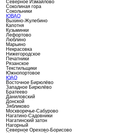
Северное Измайлово
Соколиная гора
Сокольники
ЮВАО
Выхино-Жулебино
Капотня
Кузьминки
Лефортово
Люблино
Марьино
Некрасовка
Нижегородское
Печатники
Рязанское
Текстильщики
Южнопортовое
ЮАО
Восточное Бирюлёво
Западное Бирюлёво
Братеево
Даниловский
Донской
Зябликово
Москворечье-Сабурово
Нагатино-Садовники
Нагатинский затон
Нагорный
Северное Орехово-Борисово