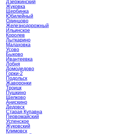
Дзержинский
Жуковка
Щербинка
Юбилейный
Одинцово
Железнодорожный
Ильинское
Королев
Лыткарино
Малаховка
Усово
Быково
Ивантеевка
Лобня
Домодедово
Горки-2
Подольск
Жаворонки
Троицк
Пушкино
Щелково
Анискино
Дедовск
Старая Купавна
Первомайский
Успенское
Жуковский
Климовск