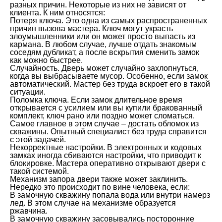
разных причин. Некоторые из них не зависят от
клиента. К ним относятся:
Потеря ключа. Это одна из самых распространенных
причин вызова мастера. Ключ могут украсть
злоумышленники или он может просто выпасть из
кармана. В любом случае, лучше отдать знакомым
соседям дубликат, а после вскрытия сменить замок
как можно быстрее.
Случайность. Дверь может случайно захлопнуться,
когда вы выбрасываете мусор. Особенно, если замок
автоматический. Мастер без труда вскроет его в такой
ситуации.
Поломка ключа. Если замок длительное время
открывается с усилием или вы купили бракованный
комплект, ключ рано или поздно может сломаться.
Самое главное в этом случае – достать обломок из
скважины. Опытный специалист без труда справится
с этой задачей.
Некорректные настройки. В электронных и кодовых
замках иногда сбиваются настройки, что приводит к
блокировке. Мастера оперативно открывают двери с
такой системой.
Механизм запора двери также может заклинить.
Нередко это происходит по вине человека, если:
В замочную скважину попала вода или внутри намерз
лед. В этом случае на механизме образуется
ржавчина.
В замочную скважину засовывались посторонние