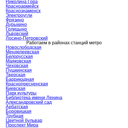
Николина Гора
Красноармейск
Краснознаменск
Электроугли
Фрязино
Дурыкино
Голицыно
Львовский
Лосино-Петровский
Работаем в районах станций метро
Новослободская
Менделеевская
Белорусская
Маяковская
Чеховская
Пушкинская
Тверская
Баррикадная
Краснопресненская
Киевская
Парк культуры
Библиотека имени Ленина
Александровский сад
Арбатская
Боровицкая
Трубная
Цветной бульвар
Проспект Мира