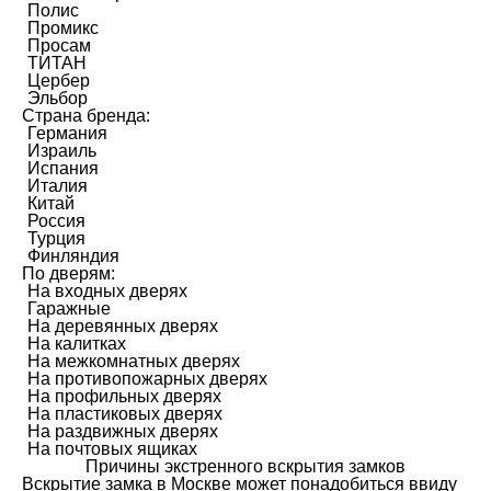
Полис
Промикс
Просам
ТИТАН
Цербер
Эльбор
Страна бренда:
Германия
Израиль
Испания
Италия
Китай
Россия
Турция
Финляндия
По дверям:
На входных дверях
Гаражные
На деревянных дверях
На калитках
На межкомнатных дверях
На противопожарных дверях
На профильных дверях
На пластиковых дверях
На раздвижных дверях
На почтовых ящиках
Причины экстренного вскрытия замков
Вскрытие замка в Москве может понадобиться ввиду