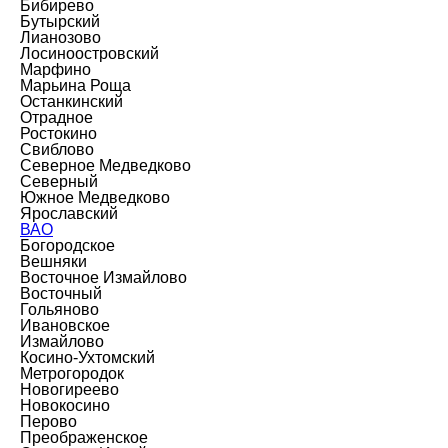
Бибирево
Бутырский
Лианозово
Лосиноостровский
Марфино
Марьина Роща
Останкинский
Отрадное
Ростокино
Свиблово
Северное Медведково
Северный
Южное Медведково
Ярославский
ВАО
Богородское
Вешняки
Восточное Измайлово
Восточный
Гольяново
Ивановское
Измайлово
Косино-Ухтомский
Метрогородок
Новогиреево
Новокосино
Перово
Преображенское