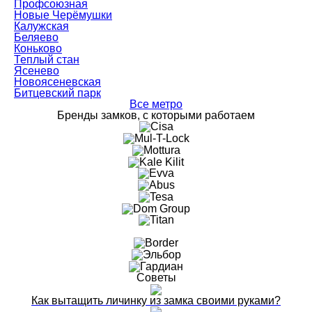
Профсоюзная
Новые Черёмушки
Калужская
Беляево
Коньково
Теплый стан
Ясенево
Новоясеневская
Битцевский парк
Все метро
Бренды замков, с которыми работаем
Советы
Как вытащить личинку из замка своими руками?