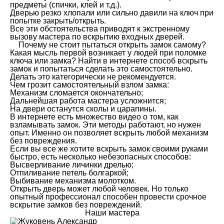
предметы (спички, клей и т.д.).
Дверью резко хлопали или сильно давили на ключ при
попытке закрыть/открыть.
Все эти обстоятельства приводят к экстренному
вызову мастера по вскрытию входных дверей.
Почему не стоит пытаться открыть замок самому?
Какая мысль первой возникает у людей при поломке
ключа или замка? Найти в интернете способ вскрыть
замок и попытаться сделать это самостоятельно.
Делать это категорически не рекомендуется.
Чем грозит самостоятельный взлом замка:
Механизм сломается окончательно;
Дальнейшая работа мастера усложнится;
На двери останутся сколы и царапины.
В интернете есть множество видео о том, как
взламывать замок. Эти методы работают, но нужен
опыт. Именно он позволяет вскрыть любой механизм
без повреждения.
Если вы все же хотите вскрыть замок своими руками
быстро, есть несколько небезопасных способов:
Высверливание личинки дрелью;
Отпиливание петель болгаркой;
Выбивание механизма молотком.
Открыть дверь может любой человек. Но только
опытный профессионал способен провести срочное
вскрытие замков без повреждений.
Наши мастера